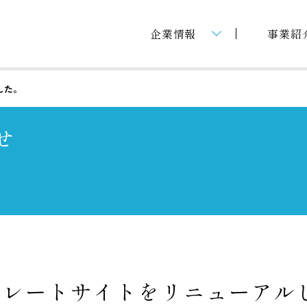
企業情報
事業紹
エス トラストについて
新築分譲マンション
IRニュース
した。
社会環境への取り組み
新築戸建住宅
財務情報
せ
IONS
会社沿革
不動産管理事業
IRライブラリー
会社概要・アクセス
不動産賃貸事業
株主・株式情報
TVCMギャラリー
その他付帯事業
IRに関するご質問
ポレートサイトをリニューアル