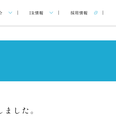
介
IR情報
採用情報
マンション用地募集
コーポレートガバナンス
ディスクロージャーポリシー
電子公告
免責事項
しました。