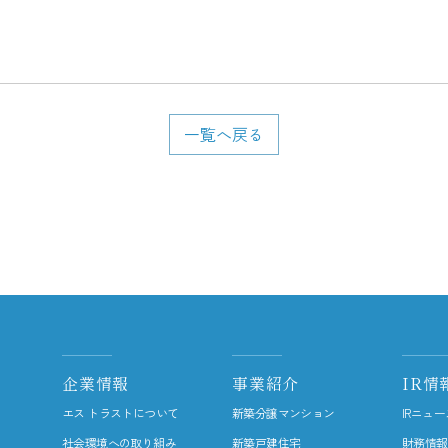
一覧へ戻る
企業情報
事業紹介
IR情
エス トラストについて
新築分譲マンション
IRニュー
社会環境への取り組み
新築戸建住宅
財務情報