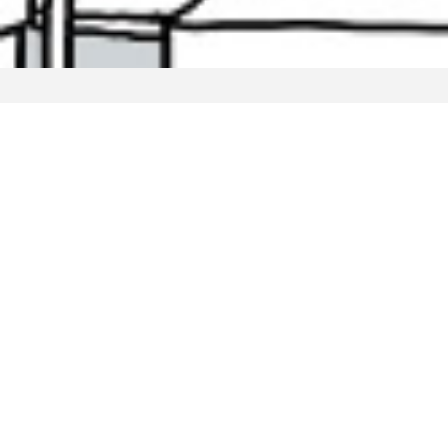
PICK UP
株式会社エス トラスト リクルートサイト
社
づ
“「挑んでいく」で進んでいく”
新卒採用、キャリア採用情報は
ネ